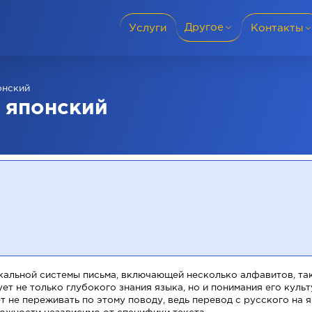
Другое
Услуги
Контакты
Языки перевода
+38 (095) 69-
онский
Города
а японский
Словакия
+38 (050) 69-
Для бизнеса
Политика конфиденциальности
Блог
+421 915 986
Отзывы
икальной системы письма, включающей несколько алфавитов, та
ет не только глубокого знания языка, но и понимания его куль
О компании
т не переживать по этому поводу, ведь перевод с русского на