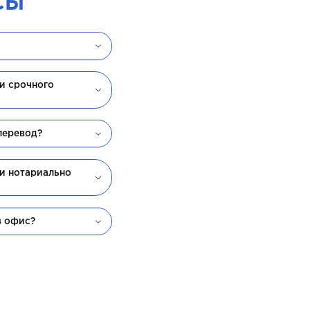
СЫ
ги срочного
перевод?
ги нотариально
в офис?