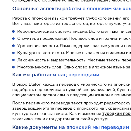
сотрудники, способные успешно решить задачу любой сл
Основные аспекты работы с японским языко
Работа с японским языком требует глубокого знания его
Вот лишь некоторые из тех аспектов, которые нужно учит
Иероглифическая система письма. Включает тысячи си
Структура предложений. Порядок слов и грамматическ
Уровни вежливости. Язык содержит разные уровни поч
Культурные контексты. Многие выражения и идиомы им
Лаконичность и выразительность. Местные тексты пер
Многозначность слов. Одно слово в японском языке зач
Как мы работаем над переводами
В бюро Etalon каждый перевод с украинского на японский
подобрать переводчика с нужной специализацией, будь т
специалистом, досконально владеющим языком и понимающ
После первичного перевода текст проходит редакторску
завершающем этапе перевод с японского на украинский 
культурные нюансы текста. Как и выполняя
турецкий пер
заказчика, так и стандартам японской культуры.
Какие документы на японский мы переводим