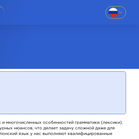
EN
SK
886-69
UK
RU
88-669
 781
к и многочисленных особенностей грамматики (лексики).
турных нюансов, что делает задачу сложной даже для
 японский язык у нас выполняют квалифицированные