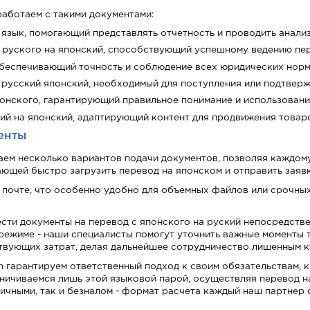
работаем с такими документами:
язык, помогающий представлять отчетность и проводить анализ
 руского на японский, способствующий успешному ведению пе
обеспечивающий точность и соблюдение всех юридических норм
русский японский, необходимый для поступления или подтверж
понского, гарантирующий правильное понимание и использовани
й на японский, адаптирующий контент для продвижения товаро
енты
гаем несколько вариантов подачи документов, позволяя каждо
ющей быстро загрузить перевод на японском и отправить заявку
 почте, что особенно удобно для объемных файлов или срочных
ести документы на перевод с японского на руский непосредстве
 режиме - наши специалисты помогут уточнить важные моменты
твующих затрат, делая дальнейшее сотрудничество лишенным к
on гарантируем ответственный подход к своим обязательствам,
ничиваемся лишь этой языковой парой, осуществляя перевод на
личными, так и безналом - формат расчета каждый наш партнер