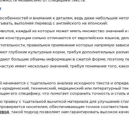
ожности независимо от специфики текста.
Сотрудничество и вакансии
м
 особенностей и внимания к деталям, ведь даже небольшие нето
ывать, выполняя перевод с английского на японский:
мволов, каждый из которых может иметь множество значений и
ие конструкции сильно отличаются от европейских языков, дел
тительности, правильное применение которых напрямую зависит
еют глубокие культурные корни, требуя дополнительных разъяс
едают большие объемы информации в сжатой форме, поэтому пе
астую имеет несколько значений, требуя понимания того, како
 начинается с тщательного анализа исходного текста и опреде
о юридический, технический, медицинский или литературный те
им его специфику, что помогает сохранить точность и стиль и
ю правку с тщательной вычиткой материала для улучшения сти
проверяется носителем, обеспечивающим точное соответствие 
евод
, такой подход позволяет нам гарантировать высокое каче