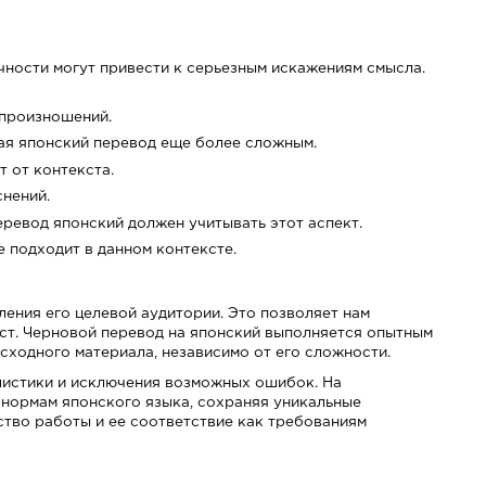
чности могут привести к серьезным искажениям смысла.
 произношений.
ая японский перевод еще более сложным.
 от контекста.
нений.
ревод японский должен учитывать этот аспект.
е подходит в данном контексте.
ления его целевой аудитории. Это позволяет нам
кст. Черновой перевод на японский выполняется опытным
сходного материала, независимо от его сложности.
листики и исключения возможных ошибок. На
нормам японского языка, сохраняя уникальные
ство работы и ее соответствие как требованиям