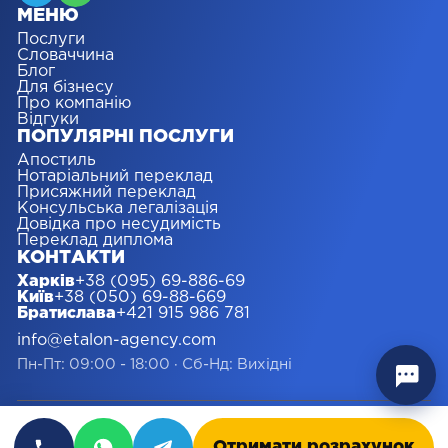
МЕНЮ
Послуги
Словаччина
Блог
Для бізнесу
Про компанію
Відгуки
ПОПУЛЯРНІ ПОСЛУГИ
Апостиль
Нотаріальний переклад
Присяжний переклад
Консульська легалізація
Довідка про несудимість
Переклад диплома
КОНТАКТИ
Харків
+38 (095) 69-886-69
Київ
+38 (050) 69-88-669
Братислава
+421 915 986 781
info@etalon-agency.com
Пн-Пт: 09:00 - 18:00
·
Сб-Нд: Вихідні
© Etalon 2008-2026 Всі права захищені.
Часті
Глосарій
Політика
Карта
Отримати розрахунок