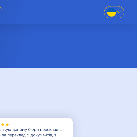
EN
SK
86-69
UK
RU
8-669
781
★★★
дякую даному бюро перекладів.
ла переклад 5 документів, з