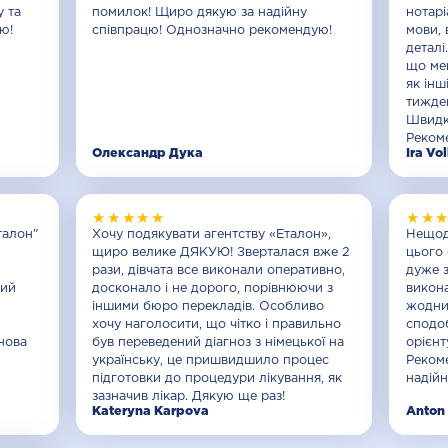
у та
помилок! Щиро дякую за надійну
нотарі
Співпраця та вакансії
ю!
співпрацю! Однозначно рекомендую!
мови, 
деталі
що ме
як інш
тижден
Швидко
Реком
Олександр Дука
Ira Vo
★★★★★
★★
талон"
Хочу подякувати агентству «Еталон»,
Нещод
щиро велике ДЯКУЮ! Зверталася вже 2
цього 
рази, дівчата все виконали оперативно,
дуже 
чий
досконало і не дорого, порівнюючи з
викона
іншими бюро перекладів. Особливо
жодни
хочу наголосити, що чітко і правильно
сподо
нова
був переведений діагноз з німецької на
орієнт
українську, це пришвидшило процес
Рекоме
підготовки до процедури лікування, як
надійн
зазначив лікар. Дякую ще раз!
Kateryna Karpova
Anton 