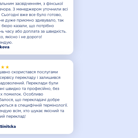
альним засвідченням, з фінської
вчора. З менеджером уточнили всі
. Сьогодні вже все було готово,
не дуже приємно здивувало, так
і бюро казали, що потрібно
ь часу або доплата за швидкість.
, якісно і не дорого!
ендую.
lkova
★★★
авно скористався послугами
сервісу перекладу і залишився
задоволений. Переклади були
ні швидко та професійно, без
х помилок. Особливо
балося, що перекладачі добре
уються в специфічній термінології.
ндую всім, хто шукає якісний та
ий переклад!
Sinitcka