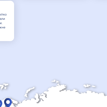
чітко
али
и.
ажне