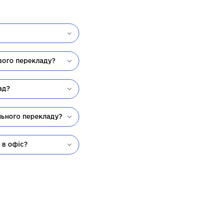
вого перекладу?
ад?
льного перекладу?
 в офіс?