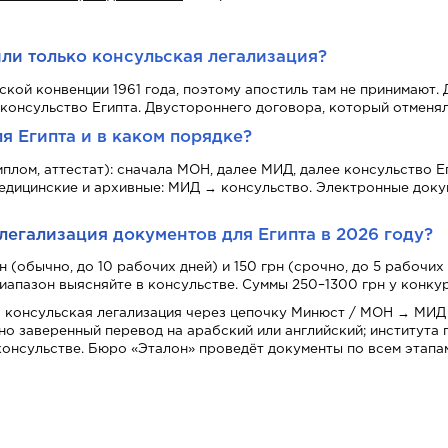
или только консульская легализация?
гской конвенции 1961 года, поэтому апостиль там не принимают
консульство Египта. Двустороннего договора, который отменял
я Египта и в каком порядке?
плом, аттестат): сначала МОН, далее МИД, далее консульство Е
едицинские и архивные: МИД → консульство. Электронные док
легализация документов для Египта в 2026 году?
обычно, до 10 рабочих дней) и 150 грн (срочно, до 5 рабочих 
иапазон выясняйте в консульстве. Суммы 250–1300 грн у конкуре
ко консульская легализация через цепочку Минюст / МОН → МИД 
но заверенный перевод на арабский или английский; института
консульстве. Бюро «Эталон» проведёт документы по всем этапа