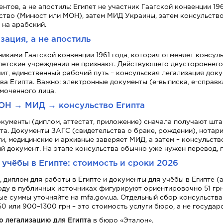
тов, а не апостиль: Египет не участник Гаагской конвенции 19
Сотрудничество и вакансии
ство (Минюст или МОН), затем МИД Украины, затем консульство
 на арабский.
зация, а не апостиль
иками Гаагской конвенции 1961 года, которая отменяет консуль
петские учреждения не признают. Действующего двустороннег
чит, единственный рабочий путь – консульская легализация док
а Египта. Важно: электронные документы (е-выписка, е-справка
моченного лица.
МОН → МИД → консульство Египта
кументы (диплом, аттестат, приложение) сначала получают шта
пта. Документы ЗАГС (свидетельства о браке, рождении), нота
и, медицинские и архивные заверяет МИД, а затем – консульств
 документ. На этапе консульства обычно уже нужен перевод, п
учёбы в Египте: стоимость и сроки 2026
 диплом для работы в Египте и документы для учёбы в Египте (
ду в публичных источниках фигурируют ориентировочно 51 грн з
ые суммы уточняйте на mfa.gov.ua. Отдельный сбор консульства
0 или 900–1300 грн – это стоимость услуги бюро, а не государ
ю легализацию для Египта
в бюро «Эталон».