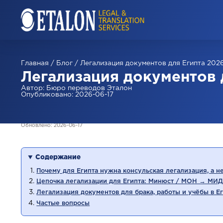
Главная
/
Блог
/
Легализация документов для Египта 2026
Легализация документов д
Автор
:
Бюро переводов Эталон
Опубликовано
:
2026-06-17
Обновлено
:
2026-06-17
Содержание
Почему для Египта нужна консульская легализация, а н
Цепочка легализации для Египта: Минюст / МОН → МИД
Легализация документов для брака, работы и учёбы в Ег
Частые вопросы