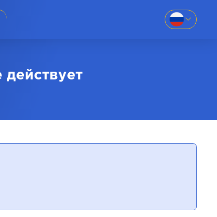
EN
SK
886-69
UK
е действует
RU
88-669
 781