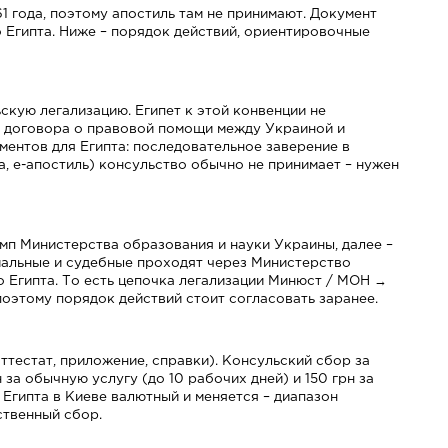
61 года, поэтому апостиль там не принимают. Документ
 Египта. Ниже – порядок действий, ориентировочные
скую легализацию. Египет к этой конвенции не
о договора о правовой помощи между Украиной и
ументов для Египта: последовательное заверение в
, е-апостиль) консульство обычно не принимает – нужен
мп Министерства образования и науки Украины, далее –
риальные и судебные проходят через Министерство
о Египта. То есть цепочка легализации Минюст / МОН →
оэтому порядок действий стоит согласовать заранее.
аттестат, приложение, справки). Консульский сбор за
а обычную услугу (до 10 рабочих дней) и 150 грн за
 Египта в Киеве валютный и меняется – диапазон
ственный сбор.