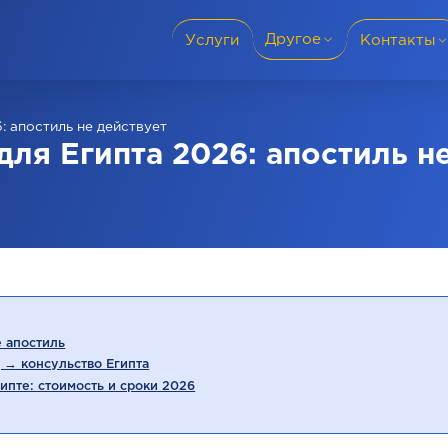
Другое
Услуги
Контакты
Языки перевода
+38 (095) 69-
: апостиль не действует
Города
ля Египта 2026: апостиль н
Словакия
+38 (050) 69-
Для бизнеса
Политика конфиденциальности
Блог
+421 915 986
е апостиль
 → консульство Египта
Отзывы
ипте: стоимость и сроки 2026
О компании