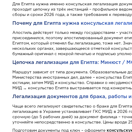
Для Египта нужна именно консульская легализация докумен
проходит цепочку из трёх инстанций – профильное ведом
сборы и сроки 2026 года, а также требования к переводу
Почему для Египта нужна консульская легали
Апостиль действует только между государствами – участн
присоединился, поэтому апостилированный документ еги
Египтом, который отменял бы легализацию, тоже нет. Зна
нескольких органах, завершающееся отметкой консульств
бумажный оригинал с мокрой печатью и подписью уполно
Цепочка легализации для Египта: Минюст / 
Маршрут зависит от типа документа. Образовательные до
Министерства иностранных дел, далее – консульства Еги
юстиции, затем МИД и консульство. Справки о несудимост
МИД → консульство Египта выстраивается под конкретный
Легализация документов для брака, работы и 
Чаще всего легализуют свидетельство о браке для Египта,
легализацию в Украине устанавливает ГКС МИД: в 2026 го
срочную (до 5 рабочих дней) за документ физлица – точн
уточняйте непосредственно в консульстве. Цены вроде 25
Подготовим документы под ключ – оформите
консульску