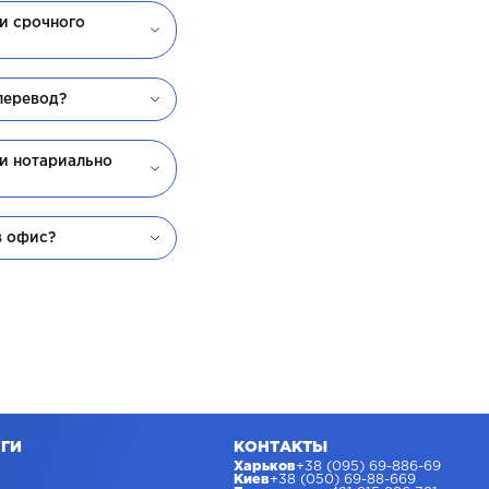
ги срочного
перевод?
ги нотариально
в офис?
ГИ
КОНТАКТЫ
Харьков
+38 (095) 69-886-69
Киев
+38 (050) 69-88-669