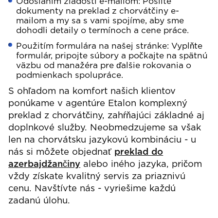
Odoslaním žiadosti e-mailom: Pošlite
dokumenty na preklad z chorvátčiny e-
mailom a my sa s vami spojíme, aby sme
dohodli detaily o termínoch a cene práce.
Použitím formulára na našej stránke: Vyplňte
formulár, pripojte súbory a počkajte na spätnú
väzbu od manažéra pre ďalšie rokovania o
podmienkach spolupráce.
S ohľadom na komfort našich klientov
ponúkame v agentúre Etalon komplexný
preklad z chorvátčiny, zahŕňajúci základné aj
doplnkové služby. Neobmedzujeme sa však
len na chorvátsku jazykovú kombináciu - u
nás si môžete objednať
preklad do
azerbajdžančiny
alebo iného jazyka, pričom
vždy získate kvalitný servis za priaznivú
cenu. Navštívte nás - vyriešime každú
zadanú úlohu.