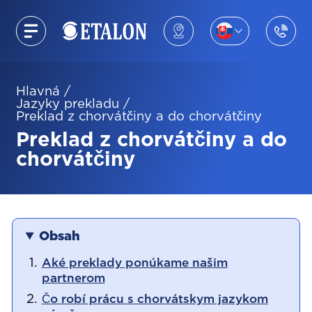
Hlavná
/
Jazyky prekladu
/
Preklad z chorvátčiny a do chorvátčiny
Preklad z chorvátčiny a do
chorvátčiny
Obsah
Aké preklady ponúkame našim
partnerom
Čo robí prácu s chorvátskym jazykom