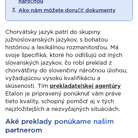
náročnou
Ako nám môžete doručiť dokumenty
Chorvátsky jazyk patrí do skupiny
južnoslovanských jazykov, s bohatou
históriou a lexikálnou rozmanitosťou. Má
svoje špecifiká, ktoré ho odlišujú od iných
slovanských jazykov, čo robí preklad z
chorvátčiny do slovenčiny náročnou úlohou,
vyžadujúcou vysokú kvalifikáciu a
skúsenosti. Tím
prekladateľskej agentúry
Etalon je pripravený ponúknuť vám práve
tieto kvality, schopný pomôcť aj v tých
najzložitejších a nezvyčajných situáciách.
Aké preklady ponúkame našim
partnerom