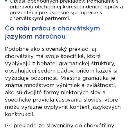
Oblasť obchodných prekladov: Pomáhame s
prípravou obchodnej korešpondencie, správ a
prezentácií pre úspešné spolupráce s
chorvátskymi partnermi.
Čo robí prácu s chorvátskym
jazykom náročnou
Podobne ako slovenský preklad, aj
chorvátsky má svoje špecifiká, ktoré
vyplývajú z bohatej gramatickej štruktúry,
obsahujúcej sedem pádov, pričom každý si
vyžaduje pozornosť. Miestna gramatika je
známa množstvom výnimiek a zvláštností,
ako sú dvojité formy niektorých slov a
špecifické pravidlá časovania slovies, ktoré
môžu výrazne ovplyvniť kontext jazykových
konštrukcií.
Pri preklade zo slovenčiny do chorvátčiny