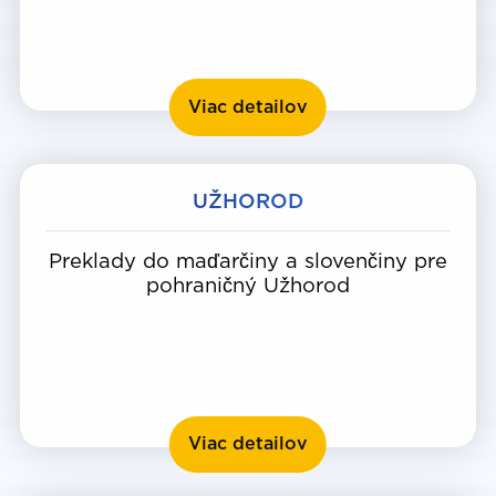
Luck
Viac detailov
UŽHOROD
Preklady do maďarčiny a slovenčiny pre
pohraničný Užhorod
Užhorod
Viac detailov