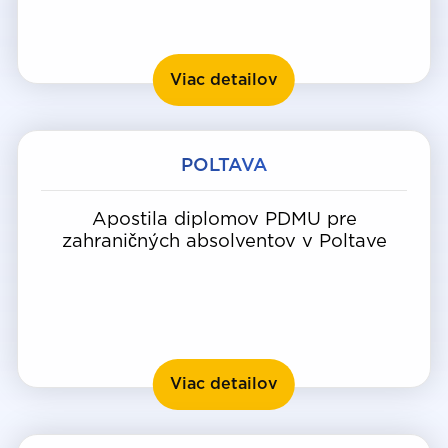
Kryvyj Rih
Viac detailov
POLTAVA
Apostila diplomov PDMU pre
zahraničných absolventov v Poltave
Poltava
Viac detailov