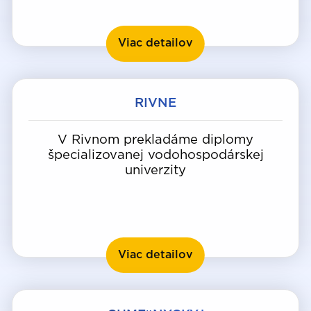
Čerkasy
Viac detailov
RIVNE
V Rivnom prekladáme diplomy
špecializovanej vodohospodárskej
univerzity
Rivne
Viac detailov