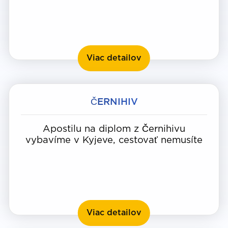
Žytomyr
Viac detailov
ČERNIHIV
Apostilu na diplom z Černihivu
vybavíme v Kyjeve, cestovať nemusíte
Černihiv
Viac detailov