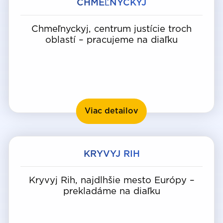
CHMEĽNYCKYJ
Chmeľnyckyj, centrum justície troch
oblastí – pracujeme na diaľku
Chmeľnyckyj
Viac detailov
KRYVYJ RIH
Kryvyj Rih, najdlhšie mesto Európy –
prekladáme na diaľku