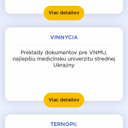
Ivano-Frankivsk
Viac detailov
VINNYCIA
Preklady dokumentov pre VNMU,
najlepšiu medicínsku univerzitu strednej
Ukrajiny
Vinnycia
Viac detailov
TERNOPIĽ