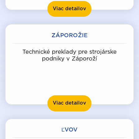
Odesa
Viac detailov
ZÁPOROŽIE
Technické preklady pre strojárske
podniky v Záporoží
Záporožie
Viac detailov
ĽVOV