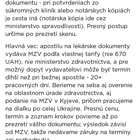
dokumentu - pri potvrdeniach zo
súkromných kliník alebo notárskych kópiách
je cesta iná (notárska kópia ide cez
ministerstvo spravodlivosti). Presný postup
určíme po prezretí skenu.
Hlavná vec: apostilu na lekárske dokumenty
vydáva MZV podľa vlastnej tarify (nie 670
UAH), nie ministerstvo zdravotníctva, a pre
možný dopyt vydavateľovi môže byť termín
dlhší než pri bežnej apostile - 20+
pracovných dní. Berieme na seba aj overenie
na oblastnom úrade zdravotníctva, aj
podanie na MZV v Kyjeve, pričom pracujeme
na diaľku po celej Ukrajine. Presnú cenu,
termín a zoznam krokov povieme až po
prezretí vášho dokumentu; výsledok závisí
od MZV, takže nedávame záruky na termíny