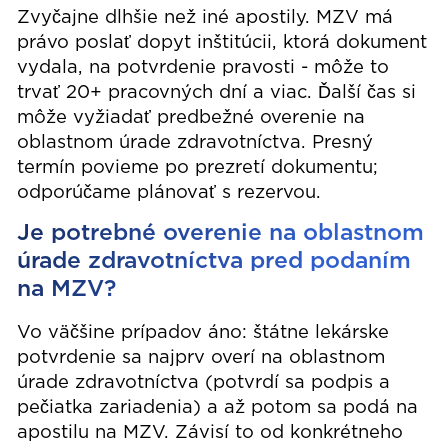
Zvyčajne dlhšie než iné apostily. MZV má
právo poslať dopyt inštitúcii, ktorá dokument
vydala, na potvrdenie pravosti - môže to
trvať 20+ pracovných dní a viac. Ďalší čas si
môže vyžiadať predbežné overenie na
oblastnom úrade zdravotníctva. Presný
termín povieme po prezretí dokumentu;
odporúčame plánovať s rezervou.
Je potrebné overenie na oblastnom
úrade zdravotníctva pred podaním
na MZV?
Vo väčšine prípadov áno: štátne lekárske
potvrdenie sa najprv overí na oblastnom
úrade zdravotníctva (potvrdí sa podpis a
pečiatka zariadenia) a až potom sa podá na
apostilu na MZV. Závisí to od konkrétneho