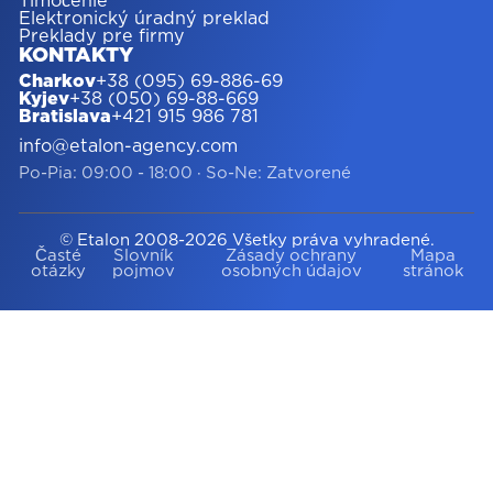
Tlmočenie
Elektronický úradný preklad
Preklady pre firmy
KONTAKTY
Charkov
+38 (095) 69-886-69
Kyjev
+38 (050) 69-88-669
Bratislava
+421 915 986 781
info@etalon-agency.com
Po-Pia: 09:00 - 18:00
·
So-Ne: Zatvorené
© Etalon 2008-2026 Všetky práva vyhradené.
Časté
Slovník
Zásady ochrany
Mapa
otázky
pojmov
osobných údajov
stránok