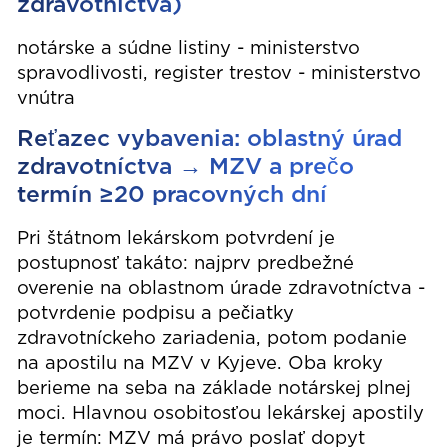
zdravotníctva)
notárske a súdne listiny - ministerstvo
spravodlivosti, register trestov - ministerstvo
vnútra
Reťazec vybavenia: oblastný úrad
zdravotníctva → MZV a prečo
termín ≥20 pracovných dní
Pri štátnom lekárskom potvrdení je
postupnosť takáto: najprv predbežné
overenie na oblastnom úrade zdravotníctva -
potvrdenie podpisu a pečiatky
zdravotníckeho zariadenia, potom podanie
na apostilu na MZV v Kyjeve. Oba kroky
berieme na seba na základe notárskej plnej
moci. Hlavnou osobitosťou lekárskej apostily
je termín: MZV má právo poslať dopyt