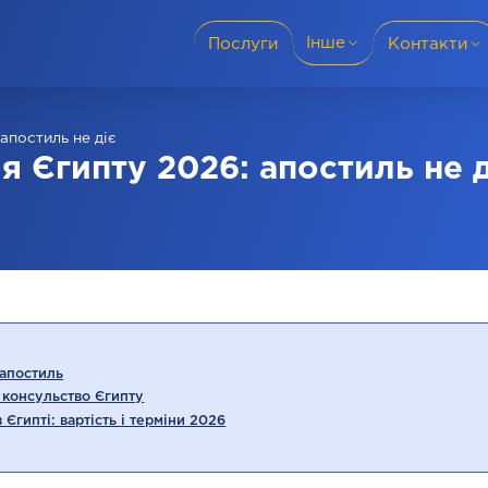
Iнше
Послуги
Контакти
Мови перекладу
+38 (095) 69-8
 апостиль не діє
Міста
я Єгипту 2026: апостиль не д
Словаччина
+38 (050) 69-8
Для бізнесу
Політика конфіденційності
Блог
+421 915 986 
 апостиль
 консульство Єгипту
Відгуки
Єгипті: вартість і терміни 2026
Про компанію