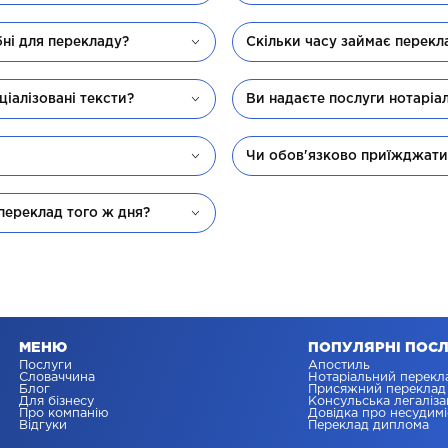
бні для перекладу?
Скільки часу займає перекл
ціалізовані тексти?
Ви надаєте послуги нотаріа
Чи обов'язково приїжджати
переклад того ж дня?
МЕНЮ
ПОПУЛЯРНІ ПОС
Послуги
Апостиль
Словаччина
Нотаріальний перекл
Блог
Присяжний переклад
Для бізнесу
Консульська легаліза
Про компанію
Довідка про несудимі
Відгуки
Переклад диплома