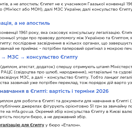
тів, а не апостиль: Єгипет не є учасником Гаазької конвенції 1
Співпраця та вакансії
о (Мін'юст або МОН), далі МЗС України, далі консульство Єгипту
ація, а не апостиль
нвенції 1961 року, яка скасовує консульську легалізацію. Єгип
ронньої угоди про правову допомогу між Україною та Єгиптом, я
гипту: послідовне засвідчення в кількох органах, що завершуєт
зазвичай не приймає – потрібен паперовий оригінал з мокрою пе
Н → МЗС → консульство Єгипту
(диплом, атестат, додаток) спершу отримують штамп Міністерства
 РАЦС (свідоцтва про шлюб, народження), нотаріальні та судові
 засвідчує МЗС, а далі – консульство Єгипту. Тобто ланцюг лег
ства зазвичай уже потрібен переклад, тож порядок дій варто уз
авчання в Єгипті: вартість і терміни 2026
плом для роботи в Єгипті та документи для навчання в Єгипті (а
публічних джерелах фігурують орієнтовно 51 грн за звичайну пос
те на mfa.gov.ua. Окремий збір консульства Єгипту в Києві валю
ртість послуги бюро, а не державний збір.
галізацію для Єгипту
у бюро «Еталон».