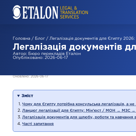
Головна
/
Блог
/
Легалізація документів для Єгипту 2026:
Легалізація документів дл
Автор
:
Бюро перекладів Eталон
Опубліковано
:
2026-06-17
Оновлено
:
2026-06-17
Зміст
Чому для Єгипту потрібна консульська легалізація, а не
Ланцюг легалізації для Єгипту: Мін'юст / МОН → МЗС →
Легалізація документів для шлюбу, роботи та навчання в 
Часті запитання