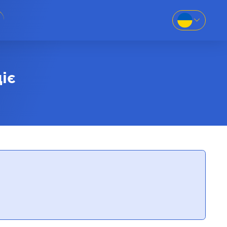
EN
SK
86-69
UK
іє
RU
8-669
781