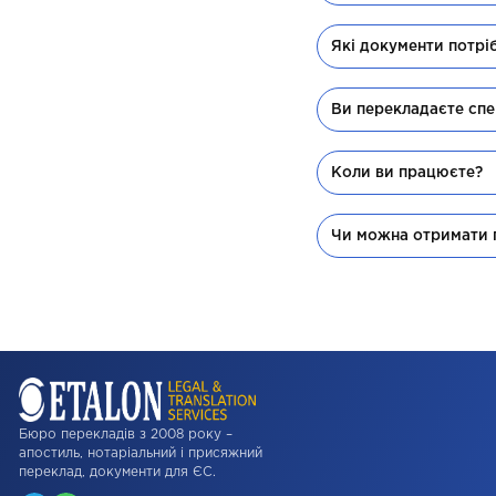
Які документи потрі
Ви перекладаєте спе
Коли ви працюєте?
Чи можна отримати 
Бюро перекладів з 2008 року –
апостиль, нотаріальний і присяжний
переклад, документи для ЄС.