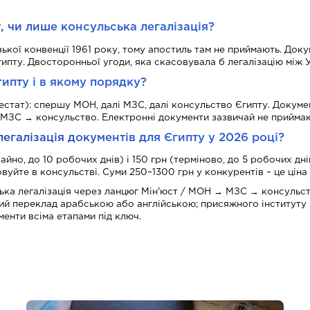
, чи лише консульська легалізація?
зької конвенції 1961 року, тому апостиль там не приймають. Док
гипту. Двосторонньої угоди, яка скасовувала б легалізацію між 
гипту і в якому порядку?
тестат): спершу МОН, далі МЗС, далі консульство Єгипту. Докуме
і: МЗС → консульство. Електронні документи зазвичай не прийма
легалізація документів для Єгипту у 2026 році?
йно, до 10 робочих днів) і 150 грн (терміново, до 5 робочих дні
овуйте в консульстві. Суми 250–1300 грн у конкурентів – це ціна
ська легалізація через ланцюг Мін'юст / МОН → МЗС → консульст
й переклад арабською або англійською; присяжного інституту 
менти всіма етапами під ключ.