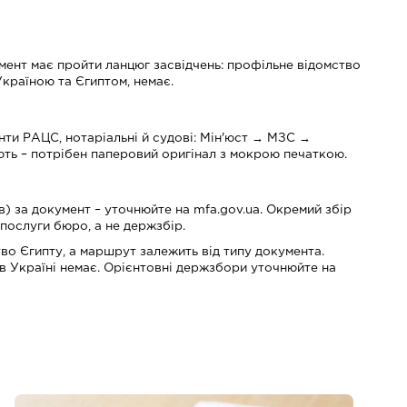
умент має пройти ланцюг засвідчень: профільне відомство
Україною та Єгиптом, немає.
нти РАЦС, нотаріальні й судові: Мін'юст → МЗС →
ють – потрібен паперовий оригінал з мокрою печаткою.
в) за документ – уточнюйте на mfa.gov.ua. Окремий збір
 послуги бюро, а не держзбір.
во Єгипту, а маршрут залежить від типу документа.
в Україні немає. Орієнтовні держзбори уточнюйте на