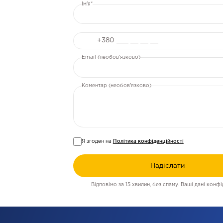
Ім'я*
Телефон
Email (необов'язково)
Коментар (необов'язково)
Я згоден на
Політика конфіденційності
Надіслати
Відповімо за 15 хвилин, без спаму. Ваші дані конфід