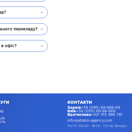
ад?
льного перекладу?
 в офіс?
ЛУГИ
КОНТАКТИ
Харків
+38 (095) 69-886-69
ад
Київ
+38 (050) 69-88-669
Братислава
+421 915 986 781
ція
info@etalon-agency.com
сть
Пн-Пт: 09:00 - 18:00
·
Сб-Нд: Вихідні