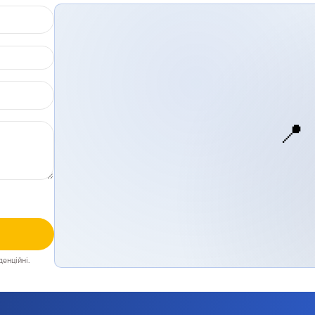
📍
енційні.