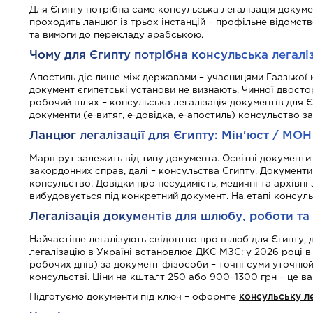
Для Єгипту потрібна саме консульська легалізація докумен
проходить ланцюг із трьох інстанцій – профільне відомств
та вимоги до перекладу арабською.
Чому для Єгипту потрібна консульська легаліз
Апостиль діє лише між державами – учасницями Гаазької ко
документ єгипетські установи не визнають. Чинної двосто
робочий шлях – консульська легалізація документів для Є
документи (е-витяг, е-довідка, е-апостиль) консульство 
Ланцюг легалізації для Єгипту: Мін'юст / МО
Маршрут залежить від типу документа. Освітні документи 
закордонних справ, далі – консульства Єгипту. Документи
консульство. Довідки про несудимість, медичні та архівні
вибудовується під конкретний документ. На етапі консуль
Легалізація документів для шлюбу, роботи та н
Найчастіше легалізують свідоцтво про шлюб для Єгипту, ди
легалізацію в Україні встановлює ДКС МЗС: у 2026 році в 
робочих днів) за документ фізособи – точні суми уточнюй
консульстві. Ціни на кшталт 250 або 900–1300 грн – це ва
Підготуємо документи під ключ – оформте
консульську ле