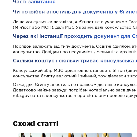
Часті запитання
Чи потрібен апостиль для документів у Єгипет
Лише консульська легалізація. Єгипет не є учасником Гаа
(Мін'юст або МОН), далі МЗС України, далі консульство Є
Через які інстанції проходить документ для Є
Порядок залежить від типу документа. Освітні (диплом, а
консульство. Довідки про несудимість, медичні та архівн
Скільки коштує і скільки триває консульська 
Консульський збір МЗС орієнтовно становить 51 грн (звича
консульства Єгипту валютний і змінний, тож діапазон з'яс
Отже, для Єгипту апостиль не працює – діє лише консуль
Додатково майже завжди потрібен нотаріально засвідчени
mfa.gov.ua та в консульстві. Бюро «Еталон» проведе доку
Схожі статті