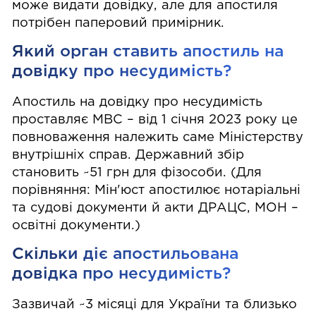
може видати довідку, але для апостиля
потрібен паперовий примірник.
Який орган ставить апостиль на
довідку про несудимість?
Апостиль на довідку про несудимість
проставляє МВС – від 1 січня 2023 року це
повноваження належить саме Міністерству
внутрішніх справ. Державний збір
становить ~51 грн для фізособи. (Для
порівняння: Мін'юст апостилює нотаріальні
та судові документи й акти ДРАЦС, МОН –
освітні документи.)
Скільки діє апостильована
довідка про несудимість?
Зазвичай ~3 місяці для України та близько