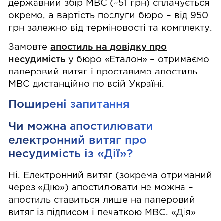
державний збір МВС (~51 грн) сплачується
окремо, а вартість послуги бюро – від 950
грн залежно від терміновості та комплекту.
Замовте
апостиль на довідку про
несудимість
у бюро «Еталон» – отримаємо
паперовий витяг і проставимо апостиль
МВС дистанційно по всій Україні.
Поширені запитання
Чи можна апостилювати
електронний витяг про
несудимість із «Дії»?
Ні. Електронний витяг (зокрема отриманий
через «Дію») апостилювати не можна –
апостиль ставиться лише на паперовий
витяг із підписом і печаткою МВС. «Дія»