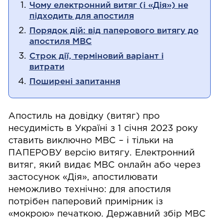
Чому електронний витяг (і «Дія») не
підходить для апостиля
Порядок дій: від паперового витягу до
апостиля МВС
Строк дії, терміновий варіант і
витрати
Поширені запитання
Апостиль на довідку (витяг) про
несудимість в Україні з 1 січня 2023 року
ставить виключно МВС – і тільки на
ПАПЕРОВУ версію витягу. Електронний
витяг, який видає МВС онлайн або через
застосунок «Дія», апостилювати
неможливо технічно: для апостиля
потрібен паперовий примірник із
«мокрою» печаткою. Державний збір МВС