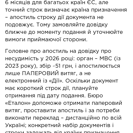
6 місяців для багатьох країн ЄС, але
точний строк визначає країна призначення
– апостиль строку дії документа не
подовжує. Тому замовляйте довідку
ближче до моменту подання й уточнюйте
вимоги приймаючої сторони.
Головне про апостиль на довідку про
несудимість у 2026 році: орган – МВС (із
2023 року), збір ~51 грн, і апостилюється
лише ПАПЕРОВИЙ витяг, а не
електронний із «Дії». Оскільки документ
має короткий строк дії, плануйте
отримання під дату подання. Бюро
«Еталон» допоможе отримати паперовий
витяг, проставити апостиль і за потреби
виконати переклад – дистанційно по всій
Україні; конкретний набір документів і
строки залежать від країни призначення.