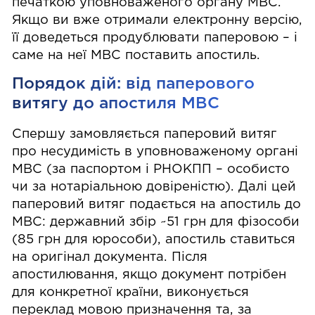
печаткою уповноваженого органу МВС.
Якщо ви вже отримали електронну версію,
її доведеться продублювати паперовою – і
саме на неї МВС поставить апостиль.
Порядок дій: від паперового
витягу до апостиля МВС
Спершу замовляється паперовий витяг
про несудимість в уповноваженому органі
МВС (за паспортом і РНОКПП – особисто
чи за нотаріальною довіреністю). Далі цей
паперовий витяг подається на апостиль до
МВС: державний збір ~51 грн для фізособи
(85 грн для юрособи), апостиль ставиться
на оригінал документа. Після
апостилювання, якщо документ потрібен
для конкретної країни, виконується
переклад мовою призначення та, за