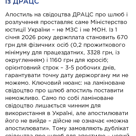
із ДРАЦС
Апостиль на свідоцтва ДРАЦС про шлюб і
розлучення проставляє саме Міністерство
юстиції України – не МЗС і не МОН. Із 1
січня 2026 року держплата становить 670
грн для фізичних осіб (0,2 прожиткового
мінімуму для працездатних, 3328 грн, із
округленням) і 1160 грн для юросіб;
орієнтовний строк – 3-5 робочих днів,
гарантувати точну дату держоргану ми не
можемо. Ключовий нюанс: на ламіноване
свідоцтво про шлюб апостиль поставити
неможливо. Само по собі ламіноване
свідоцтво лишається чинним для
використання в Україні, але апостилювати
його не вийде – дійсне не означає «можна
апостилювати». Тому замовляють дублікат