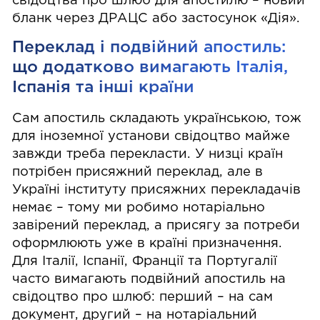
свідоцтва про шлюб для апостилю – новий
бланк через ДРАЦС або застосунок «Дія».
Переклад і подвійний апостиль:
що додатково вимагають Італія,
Іспанія та інші країни
Сам апостиль складають українською, тож
для іноземної установи свідоцтво майже
завжди треба перекласти. У низці країн
потрібен присяжний переклад, але в
Україні інституту присяжних перекладачів
немає – тому ми робимо нотаріально
завірений переклад, а присягу за потреби
оформлюють уже в країні призначення.
Для Італії, Іспанії, Франції та Португалії
часто вимагають подвійний апостиль на
свідоцтво про шлюб: перший – на сам
документ, другий – на нотаріальний