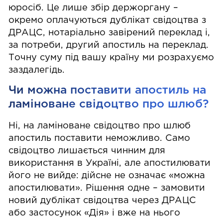
юросіб. Це лише збір держоргану –
окремо оплачуються дублікат свідоцтва з
ДРАЦС, нотаріально завірений переклад і,
за потреби, другий апостиль на переклад.
Точну суму під вашу країну ми розрахуємо
заздалегідь.
Чи можна поставити апостиль на
ламіноване свідоцтво про шлюб?
Ні, на ламіноване свідоцтво про шлюб
апостиль поставити неможливо. Само
свідоцтво лишається чинним для
використання в Україні, але апостилювати
його не вийде: дійсне не означає «можна
апостилювати». Рішення одне – замовити
новий дублікат свідоцтва через ДРАЦС
або застосунок «Дія» і вже на нього