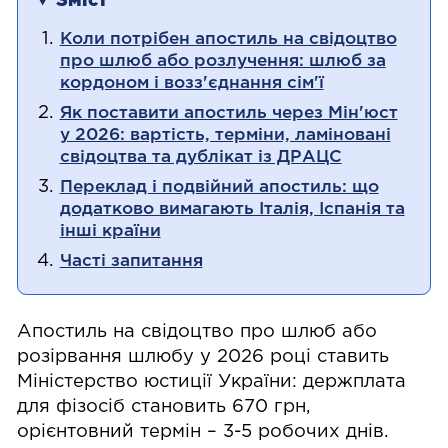
Зміст
Коли потрібен апостиль на свідоцтво
про шлюб або розлучення: шлюб за
кордоном і возз'єднання сім'ї
Як поставити апостиль через Мін'юст
у 2026: вартість, терміни, ламіновані
свідоцтва та дублікат із ДРАЦС
Переклад і подвійний апостиль: що
додатково вимагають Італія, Іспанія та
інші країни
Часті запитання
Апостиль на свідоцтво про шлюб або
розірвання шлюбу у 2026 році ставить
Міністерство юстиції України: держплата
для фізосіб становить 670 грн,
орієнтовний термін – 3-5 робочих днів.