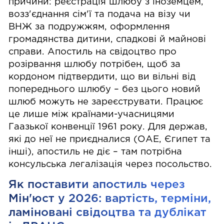
причини: реєстрація шлюбу з іноземцем,
возз'єднання сім'ї та подача на візу чи
ВНЖ за подружжям, оформлення
громадянства дитини, спадкові й майнові
справи. Апостиль на свідоцтво про
розірвання шлюбу потрібен, щоб за
кордоном підтвердити, що ви вільні від
попереднього шлюбу – без цього новий
шлюб можуть не зареєструвати. Працює
це лише між країнами-учасницями
Гаазької конвенції 1961 року. Для держав,
які до неї не приєдналися (ОАЕ, Єгипет та
інші), апостиль не діє – там потрібна
консульська легалізація через посольство.
Як поставити апостиль через
Мін'юст у 2026: вартість, терміни,
ламіновані свідоцтва та дублікат