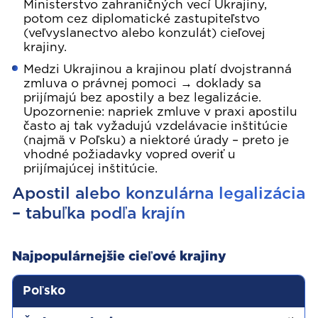
Ministerstvo zahraničných vecí Ukrajiny,
potom cez diplomatické zastupiteľstvo
(veľvyslanectvo alebo konzulát) cieľovej
krajiny.
Medzi Ukrajinou a krajinou platí dvojstranná
zmluva o právnej pomoci → doklady sa
prijímajú bez apostily a bez legalizácie.
Upozornenie: napriek zmluve v praxi apostilu
často aj tak vyžadujú vzdelávacie inštitúcie
(najmä v Poľsku) a niektoré úrady – preto je
vhodné požiadavky vopred overiť u
prijímajúcej inštitúcie.
Apostil alebo konzulárna legalizácia
– tabuľka podľa krajín
Najpopulárnejšie cieľové krajiny
Krajina
Čo je potrebné pre dokumenty z Ukraji
Poľsko