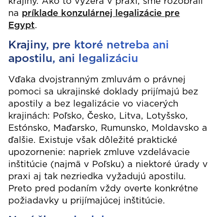
krajiny. Ako to vyzerá v praxi, sme rozobrali
na
príklade konzulárnej legalizácie pre
Egypt
.
Krajiny, pre ktoré netreba ani
apostilu, ani legalizáciu
Vďaka dvojstranným zmluvám o právnej
pomoci sa ukrajinské doklady prijímajú bez
apostily a bez legalizácie vo viacerých
krajinách: Poľsko, Česko, Litva, Lotyšsko,
Estónsko, Maďarsko, Rumunsko, Moldavsko a
ďalšie. Existuje však dôležité praktické
upozornenie: napriek zmluve vzdelávacie
inštitúcie (najmä v Poľsku) a niektoré úrady v
praxi aj tak nezriedka vyžadujú apostilu.
Preto pred podaním vždy overte konkrétne
požiadavky u prijímajúcej inštitúcie.