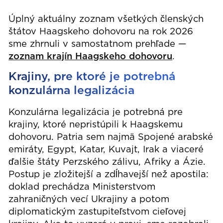
Úplný aktuálny zoznam všetkých členských
štátov Haagskeho dohovoru na rok 2026
sme zhrnuli v samostatnom prehľade —
zoznam krajín Haagskeho dohovoru
.
Krajiny, pre ktoré je potrebná
konzulárna legalizácia
Konzulárna legalizácia je potrebná pre
krajiny, ktoré nepristúpili k Haagskemu
dohovoru. Patria sem najmä Spojené arabské
emiráty, Egypt, Katar, Kuvajt, Irak a viaceré
ďalšie štáty Perzského zálivu, Afriky a Ázie.
Postup je zložitejší a zdĺhavejší než apostila:
doklad prechádza Ministerstvom
zahraničných vecí Ukrajiny a potom
diplomatickým zastupiteľstvom cieľovej