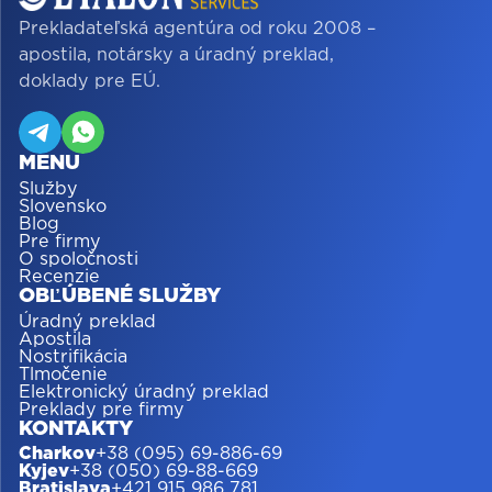
Prekladateľská agentúra od roku 2008 –
apostila, notársky a úradný preklad,
doklady pre EÚ.
MENU
Služby
Slovensko
Blog
Pre firmy
O spoločnosti
Recenzie
OBĽÚBENÉ SLUŽBY
Úradný preklad
Apostila
Nostrifikácia
Tlmočenie
Elektronický úradný preklad
Preklady pre firmy
KONTAKTY
Charkov
+38 (095) 69-886-69
Kyjev
+38 (050) 69-88-669
Bratislava
+421 915 986 781