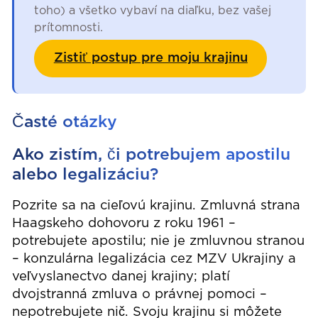
toho) a všetko vybaví na diaľku, bez vašej
prítomnosti.
Zistiť postup pre moju krajinu
Časté otázky
Ako zistím, či potrebujem apostilu
alebo legalizáciu?
Pozrite sa na cieľovú krajinu. Zmluvná strana
Haagskeho dohovoru z roku 1961 –
potrebujete apostilu; nie je zmluvnou stranou
– konzulárna legalizácia cez MZV Ukrajiny a
veľvyslanectvo danej krajiny; platí
dvojstranná zmluva o právnej pomoci –
nepotrebujete nič. Svoju krajinu si môžete