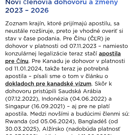
Noví členovia dohovoru a zmeny
2023 – 2026
Zoznam krajín, ktoré prijímajú apostilu, sa
neustále rozširuje, preto je vhodné overiť si
stav v čase podania. Pre Čínu (ČĽR) je
dohovor v platnosti od 07.11.2023 – namiesto
konzulárnej legalizácie teraz stačí
apostila
pre Čínu
. Pre Kanadu je dohovor v platnosti
od 11.01.2024, takže teraz je potrebná
apostila – písali sme o tom v článku o
dokladoch pre kanadské vízum
. Skôr k
dohovoru pristúpili Saudská Arábia
(07.12.2022), Indonézia (04.06.2022) a
Singapur (16.09.2021) – aj pre ne platí
apostila. Medzi novšími a budúcimi členmi sú:
Rwanda (od 05.06.2024), Bangladéš (od
30.03.2025), Alžírsko (nadobúda platnosť