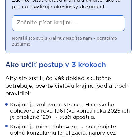
Začnite písať cieľovú krajinu a uvidíte, ako sa
pre ňu legalizuje ukrajinský dokument.
Nenašli ste svoju krajinu? Napíšte nám – poradíme
zadarmo.
Ako určiť postup v 3 krokoch
Aby ste zistili, čo váš doklad skutočne
potrebuje, overte cieľovú krajinu podľa troch
pravidiel:
Krajina je zmluvnou stranou Haagskeho
dohovoru z roku 1961 (ku koncu roka 2025 ich
je približne 129) → stačí apostila.
Krajina je mimo dohovoru → potrebujete
úplnú konzulárnu legalizáciu: najprv cez