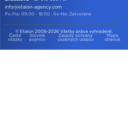
info@etalon-agency.com
Po-Pia: 09:00 - 18:00
·
So-Ne: Zatvorené
© Etalon 2008-2026 Všetky práva vyhradené.
Časté
Slovník
Zásady ochrany
Mapa
otázky
pojmov
osobných údajov
stránok