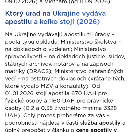
09.07.2026) a Vietnam (od 11.09.2026).
Ktorý úrad na Ukrajine vydáva
apostilu a koľko stojí (2026)
Na Ukrajine vydávajú apostilu tri úrady –
podľa typu dokladu: Ministerstvo školstva –
na dokladoch o vzdelaní; Ministerstvo
spravodlivosti – na dokladoch justície, súdov,
štátnych archívov, notárov a na zápisoch
matriky (DRACS); Ministerstvo zahraničných
vecí – na ostatných dokladoch (vrátane tých,
ktoré vydalo MZV a konzuláty). Od
01.01.2026 stojí apostila 670 UAH pre
fyzické osoby a 1160 UAH pre právnické
osoby (0,2 a 0,35 životného minima 3328
UAH). Celý proces preberáme za vás –
podrobnosti nájdete v časti
služba apostily
a
úplný prepočet v článku o
cene apostily v