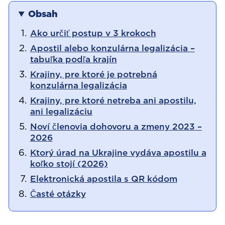
Obsah
Ako určiť postup v 3 krokoch
Apostil alebo konzulárna legalizácia –
tabuľka podľa krajín
Krajiny, pre ktoré je potrebná
konzulárna legalizácia
Krajiny, pre ktoré netreba ani apostilu,
ani legalizáciu
Noví členovia dohovoru a zmeny 2023 –
2026
Ktorý úrad na Ukrajine vydáva apostilu a
koľko stojí (2026)
Elektronická apostila s QR kódom
Časté otázky