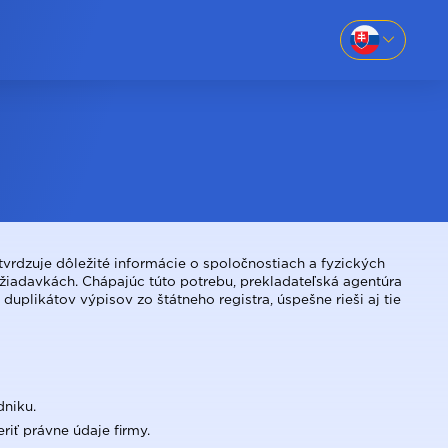
EN
SK
-69
UK
RU
669
otvrdzuje dôležité informácie o spoločnostiach a fyzických
žiadavkách. Chápajúc túto potrebu, prekladateľská agentúra
uplikátov výpisov zo štátneho registra, úspešne rieši aj tie
1
dniku.
riť právne údaje firmy.