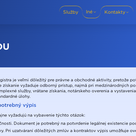
Iné
Služby
Kontakty
Slovensko
+38 (095) 69-886
Jazyky prekladu
OU
Mestá
+38 (050) 69-88-
Pre firmy
gistra je veľmi dôležitý pre právne a obchodné aktivity, pretože p
Zásady ochrany osobných údajov
e získanie vyžaduje odborný prístup, najmä pri medzinárodných po
plexné služby, vrátane získania, notárskeho overenia a vystavenia d
tandardné úlohy.
Blog
+421 915 986 78
otrebný výpis
Recenzie
čajne vyžadujú na vybavenie týchto otázok:
čnosti. Dokument je potrebný na potvrdenie legálnej existencie po
O spoločnosti
y. Pri uzatváraní dôležitých zmlúv a kontraktov výpis umožňuje ove