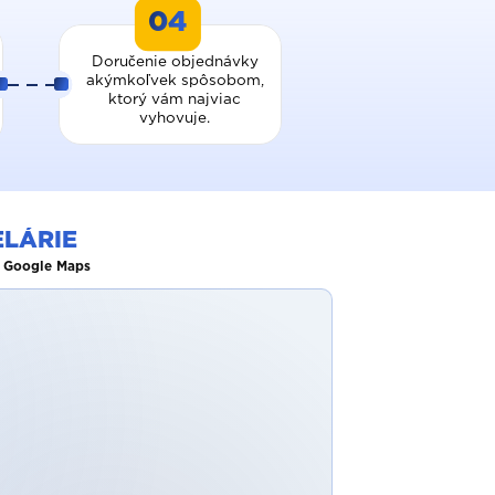
04
Doručenie objednávky
akýmkoľvek spôsobom,
ktorý vám najviac
vyhovuje.
LÁRIE
a Google Maps