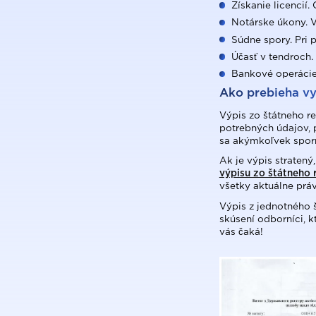
Získanie licencií
Notárske úkony. V
Súdne spory. Pri 
Účasť v tendroch.
Bankové operácie.
Ako prebieha vy
Výpis zo štátneho r
potrebných údajov, 
sa akýmkoľvek spor
Ak je výpis stratený
výpisu zo štátneho 
všetky aktuálne prá
Výpis z jednotného 
skúsení odborníci, k
vás čaká!